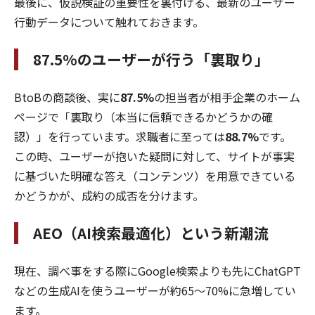
最後に、仮説検証の重要性を裏付ける、最新のユーザー
行動データについて触れておきます。
87.5%のユーザーが行う「裏取り」
BtoBの商談後、実に
87.5%
の担当者が相手企業のホーム
ページで「裏取り（本当に信頼できるかどうかの確
認）」を行っています。求職者に至っては
88.7%
です。
この時、ユーザーが抱いた疑問に対して、サイトが事実
に基づいた明確な答え（コンテンツ）を用意できている
かどうかが、成約の成否を分けます。
AEO（AI検索最適化）という新潮流
現在、調べ事をする際にGoogle検索よりも先にChatGPT
などの生成AIを使うユーザーが約65〜70%に急増してい
ます。