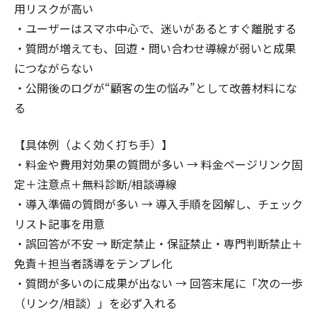
用リスクが高い
・ユーザーはスマホ中心で、迷いがあるとすぐ離脱する
・質問が増えても、回遊・問い合わせ導線が弱いと成果
につながらない
・公開後のログが“顧客の生の悩み”として改善材料にな
る
【具体例（よく効く打ち手）】
・料金や費用対効果の質問が多い → 料金ページリンク固
定＋注意点＋無料診断/相談導線
・導入準備の質問が多い → 導入手順を図解し、チェック
リスト記事を用意
・誤回答が不安 → 断定禁止・保証禁止・専門判断禁止＋
免責＋担当者誘導をテンプレ化
・質問が多いのに成果が出ない → 回答末尾に「次の一歩
（リンク/相談）」を必ず入れる