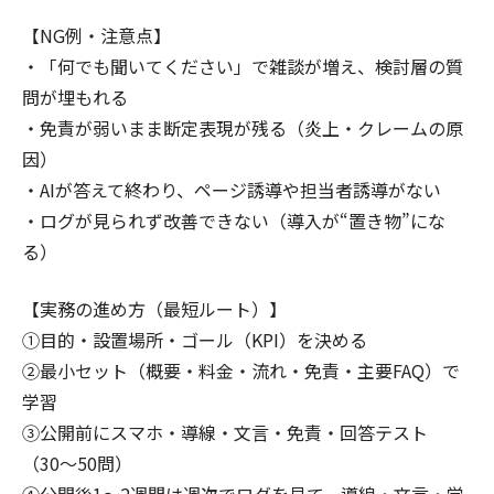
【NG例・注意点】
・「何でも聞いてください」で雑談が増え、検討層の質
問が埋もれる
・免責が弱いまま断定表現が残る（炎上・クレームの原
因）
・AIが答えて終わり、ページ誘導や担当者誘導がない
・ログが見られず改善できない（導入が“置き物”にな
る）
【実務の進め方（最短ルート）】
①目的・設置場所・ゴール（KPI）を決める
②最小セット（概要・料金・流れ・免責・主要FAQ）で
学習
③公開前にスマホ・導線・文言・免責・回答テスト
（30〜50問）
④公開後1〜2週間は週次でログを見て、導線・文言・学