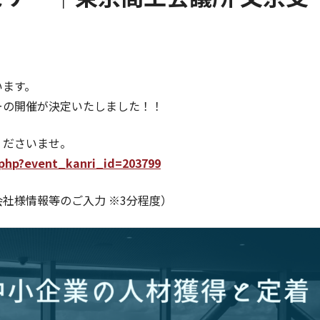
います。
ーの開催が決定いたしました！！
くださいませ。
l.php?event_kanri_id=203799
社様情報等のご入力 ※3分程度）