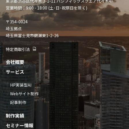
東京都渋谷区代々木 3-1-11 パシフィックスクエア代々木4F
営業時間：9:00 - 18:00 (土･日･祝祭日を除く)
〒354-0024
埼玉拠点
埼玉県富士見市鶴瀬東1-2-26
特定商取引法
会社概要
サービス
HP実装型AI
Webサイト制作
記事制作
制作実績
セミナー情報