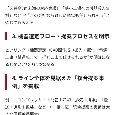
「天井高3m未満の対応実績」「狭小工場への機器搬入事
例」など → “この会社なら難しい現場も任せられそう”と
感じてもらえる。
3. 機器選定フロー・提案プロセスを明示
ヒアリング→機器選定→CAD図作成→搬入・据付→電源
工事→試運転まで → “どこまで任せられるか”が明確にな
ると問い合わせにつながる。
4. ライン全体を見据えた「複合提案事
例」を掲載
例：「コンプレッサー＋配管＋冷却＋排気＋排水」「搬
送＋選別＋包装」など → 一括対応・統合提案の実績は大
きな信頼獲得要素に。