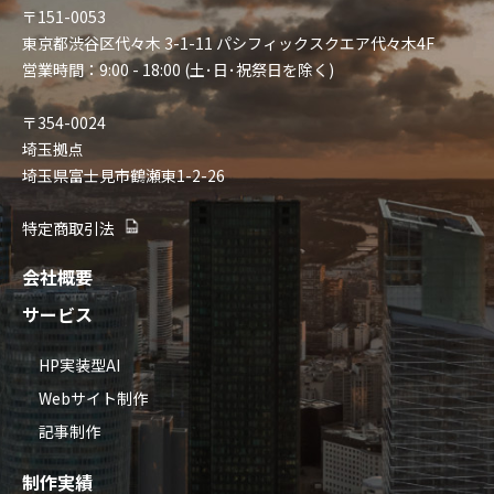
〒151-0053
東京都渋谷区代々木 3-1-11 パシフィックスクエア代々木4F
営業時間：9:00 - 18:00 (土･日･祝祭日を除く)
〒354-0024
埼玉拠点
埼玉県富士見市鶴瀬東1-2-26
特定商取引法
会社概要
サービス
HP実装型AI
Webサイト制作
記事制作
制作実績