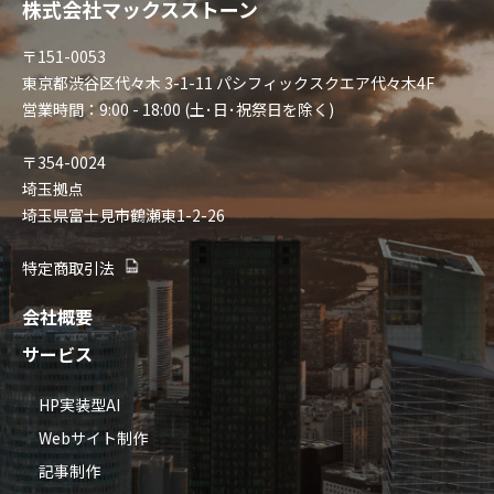
株式会社マックスストーン
〒151-0053
東京都渋谷区代々木 3-1-11 パシフィックスクエア代々木4F
営業時間：9:00 - 18:00 (土･日･祝祭日を除く)
〒354-0024
埼玉拠点
埼玉県富士見市鶴瀬東1-2-26
特定商取引法
会社概要
サービス
HP実装型AI
Webサイト制作
記事制作