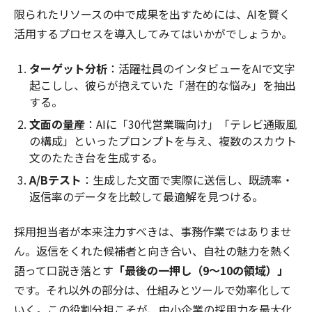
限られたリソースの中で成果を出すためには、AIを賢く
活用するプロセスを導入してみてはいかがでしょうか。
ターゲット分析
：活躍社員のインタビューをAIで文字
起こしし、彼らが抱えていた「潜在的な悩み」を抽出
する。
文面の量産
：AIに「30代営業職向け」「テレビ通販風
の構成」といったプロンプトを与え、複数のスカウト
文のたたき台を生成する。
A/Bテスト
：生成した文面で実際に送信し、既読率・
返信率のデータを比較して最適解を見つける。
採用担当者が本来注力すべきは、事務作業ではありませ
ん。返信をくれた候補者と向き合い、自社の魅力を熱く
語って口説き落とす
「最後の一押し（9〜10の領域）」
です。それ以外の部分は、仕組みとツールで効率化して
いく。この役割分担こそが、中小企業の採用力を最大化