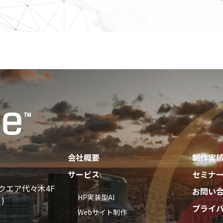
会社概要
制作実
サービス
セミナ
スクエア代々木4F
お問い
HP実装型AI
)
プライ
Webサイト制作