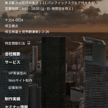
東京都渋谷区代々木 3-1-11 パシフィックスクエア代々木4F
営業時間：9:00 - 18:00 (土･日･祝祭日を除く)
〒354-0024
埼玉拠点
埼玉県富士見市鶴瀬東1-2-26
特定商取引法
会社概要
サービス
HP実装型AI
Webサイト制作
記事制作
制作実績
セミナー情報