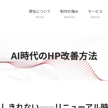
弊社について
制作の強み
サービス
About
Business
Service
AI時代のHP改善方法
理しきれない──リニューアル