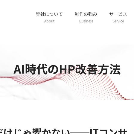
弊社について
制作の強み
サービス
About
Business
Service
AI時代のHP改善方法
だけじゃ響かない──ITコンサ