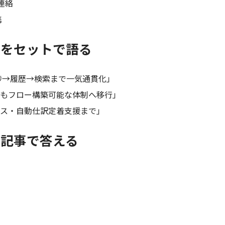
連絡
携
善をセットで語る
進捗→履歴→検索まで一気通貫化」
ジニアでもフロー構築可能な体制へ移行」
ーレス・自動仕訳定着支援まで」
に記事で答える