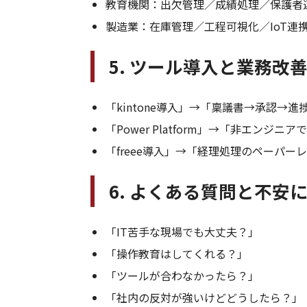
教育機関：出欠管理／成績処理／保護者
製造業：在庫管理／工程可視化／IoT連
5. ツール導入と業務改
「kintone導入」→「稟議書→承認→
「Power Platform」→「非エン
「freee導入」→「経理処理のペーパ
6. よくある質問と不安
「IT苦手な現場でも大丈夫？」
「操作教育はしてくれる？」
「ツールが合わなかったら？」
「社内の反対が強いけどどうしたら？」