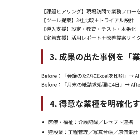
【課題ヒアリング】現場訪問で業務フロー
【ツール提案】3社比較＋トライアル設計
【導入支援】設定・教育・テスト・本番化
【定着支援】活用レポート＋改善提案サイ
3. 成果の出た事例を「
Before：「会議のたびにExcelを印刷」→ 
Before：「月末の紙請求処理に4日」→ A
4. 得意な業種を明確化
医療・福祉：介護記録／レセプト連携
建設業：工程管理／写真台帳／原価集計