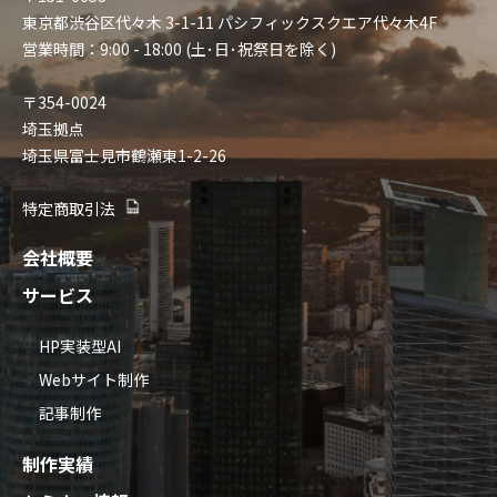
東京都渋谷区代々木 3-1-11 パシフィックスクエア代々木4F
営業時間：9:00 - 18:00 (土･日･祝祭日を除く)
〒354-0024
埼玉拠点
埼玉県富士見市鶴瀬東1-2-26
特定商取引法
会社概要
サービス
HP実装型AI
Webサイト制作
記事制作
制作実績