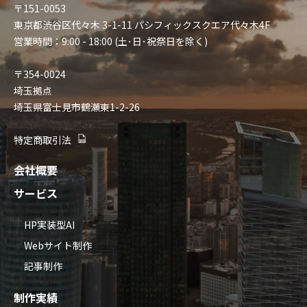
〒151-0053
東京都渋谷区代々木 3-1-11 パシフィックスクエア代々木4F
営業時間：9:00 - 18:00 (土･日･祝祭日を除く)
〒354-0024
埼玉拠点
埼玉県富士見市鶴瀬東1-2-26
特定商取引法
会社概要
サービス
HP実装型AI
Webサイト制作
記事制作
制作実績